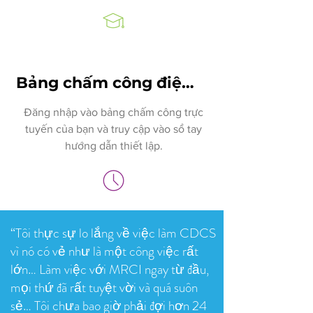
Bảng chấm công điện tử
Đăng nhập vào bảng chấm công trực
tuyến của bạn và truy cập vào sổ tay
hướng dẫn thiết lập.
“Tôi thực sự lo lắng về việc làm CDCS
vì nó có vẻ như là một công việc rất
lớn… Làm việc với MRCI ngay từ đầu,
mọi thứ đã rất tuyệt vời và quá suôn
sẻ…
Tôi chưa bao giờ phải đợi hơn 24