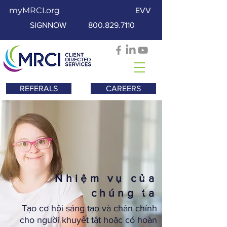
myMRCI.org
EVV
SIGNNOW
800.829.7110
REFERALS
CAREERS
Nhiệm vụ của
chúng ta
Tạo cơ hội sáng tạo và chân chính
cho người khuyết tật hoặc có hoàn