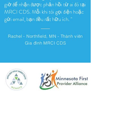
giờ để nhận được phản hồi từ ai đó tại
MRCI CDS. Mỗi khi tôi gọi điện hoặc
gửi email, bạn đều rất hữu ích. "
Rachel - Northfield, MN - Thành viên
Gia đình MRCI CDS
Liên hệ chúng tôi
Dịch vụ do khách hàng