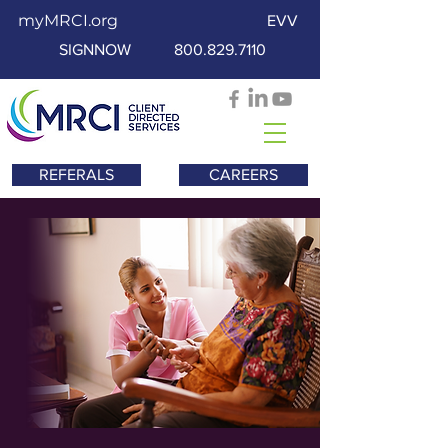
myMRCI.org
EVV
SIGNNOW
800.829.7110
REFERALS
CAREERS