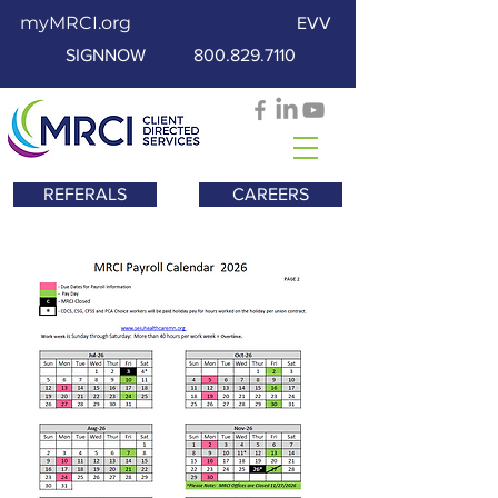
myMRCI.org
EVV
SIGNNOW
800.829.7110
REFERALS
CAREERS